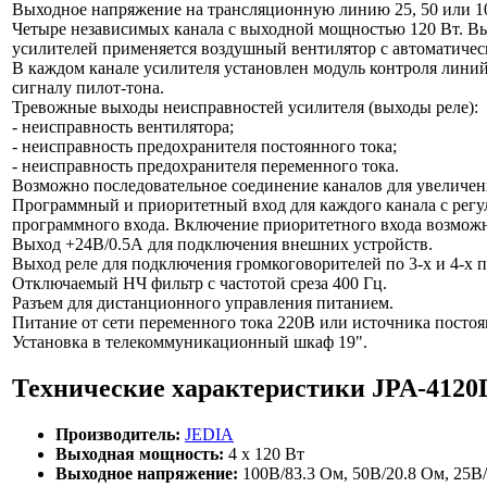
Выходное напряжение на трансляционную линию 25, 50 или 1
Четыре независимых канала с выходной мощностью 120 Вт. Вы
усилителей применяется воздушный вентилятор с автоматичес
В каждом канале усилителя установлен модуль контроля лини
сигналу пилот-тона.
Тревожные выходы неисправностей усилителя (выходы реле):
- неисправность вентилятора;
- неисправность предохранителя постоянного тока;
- неисправность предохранителя переменного тока.
Возможно последовательное соединение каналов для увеличе
Программный и приоритетный вход для каждого канала с регул
программного входа. Включение приоритетного входа возмо
Выход +24В/0.5А для подключения внешних устройств.
Выход реле для подключения громкоговорителей по 3-х и 4-х 
Отключаемый НЧ фильтр с частотой среза 400 Гц.
Разъем для дистанционного управления питанием.
Питание от сети переменного тока 220В или источника посто
Установка в телекоммуникационный шкаф 19".
Технические характеристики
JPA-412
Производитель:
JEDIA
Выходная мощность:
4 х 120 Вт
Выходное напряжение:
100В/83.3 Ом, 50В/20.8 Ом, 25В