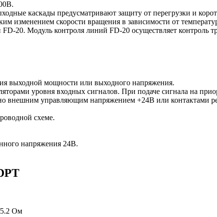
00В.
ходные каскады предусматривают защиту от перегрузки и корот
ким изменением скорости вращения в зависимости от температу
й FD-20. Модуль контроля линий FD-20 осуществляет контроль 
ния выходной мощности или выходного напряжения.
яторами уровня входных сигналов. При подаче сигнала на прио
жно внешним управляющим напряжением +24В или контактами ре
проводной схеме.
янного напряжения 24В.
0DPT
/5.2 Ом