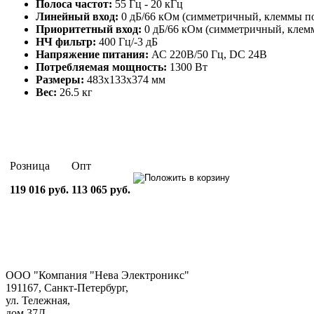
Полоса частот:
55 Гц - 20 кГц
Линейный вход:
0 дБ/66 кОм (симметричный, клеммы по
Приоритетный вход:
0 дБ/66 кОм (симметричный, клем
НЧ фильтр:
400 Гц/-3 дБ
Напряжение питания:
АС 220В/50 Гц, DC 24В
Потребляемая мощность:
1300 Вт
Размеры:
483х133х374 мм
Вес:
26.5 кг
Розница
Опт
119 016 руб.
113 065 руб.
ООО "Компания "Нева Электроникс"
191167, Санкт-Петербург,
ул. Тележная,
дом 37Д