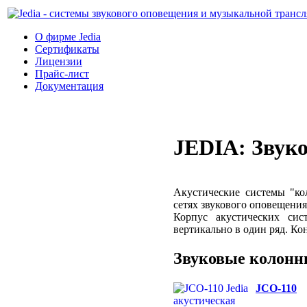
О фирме Jedia
Cертификаты
Лицензии
Прайс-лист
Документация
JEDIA: Звук
Акустические системы "к
сетях звукового оповещени
Корпус акустических си
вертикально в один ряд. К
Звуковые колон
JCO-110