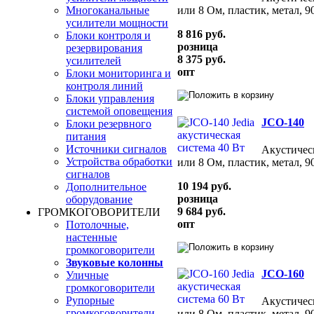
Многоканальные
или 8 Ом, пластик, метал, 
усилители мощности
8 816 руб.
Блоки контроля и
розница
резервирования
8 375 руб.
усилителей
опт
Блоки мониторинга и
контроля линий
Блоки управления
системой оповещения
JCO-140
Блоки резервного
питания
Источники сигналов
Акустическ
Устройства обработки
или 8 Ом, пластик, метал, 
сигналов
10 194 руб.
Дополнительное
розница
оборудование
9 684 руб.
ГРОМКОГОВОРИТЕЛИ
опт
Потолочные,
настенные
громкоговорители
Звуковые колонны
JCO-160
Уличные
громкоговорители
Рупорные
Акустическ
громкоговорители
или 8 Ом, пластик, метал, 