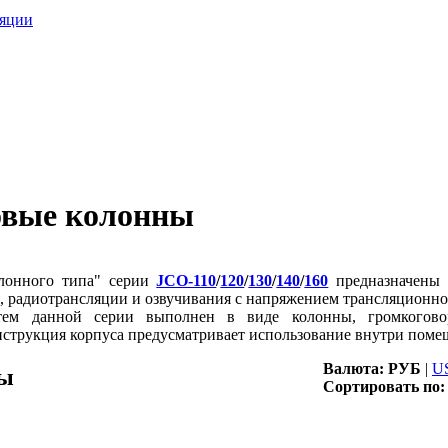
овые колонны
олонного типа" серии
JCO-110
/
120
/
130
/
140
/
160
предназначены 
я, радиотрансляции и озвучивания c напряжением трансляционно
стем данной серии выполнен в виде колонны, громкогово
онструкция корпуса предусматривает использование внутри поме
Валюта:
РУБ
|
U
ны
Сортировать по: