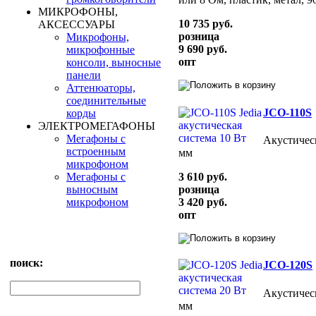
МИКРОФОНЫ,
10 735 руб.
АКСЕССУАРЫ
розница
Микрофоны,
9 690 руб.
микрофонные
опт
консоли, выносные
панели
Аттенюаторы,
соединительные
JCO-110S
корды
ЭЛЕКТРОМЕГАФОНЫ
Мегафоны с
Акустическ
встроенным
мм
микрофоном
3 610 руб.
Мегафоны с
розница
выносным
3 420 руб.
микрофоном
опт
поиск:
JCO-120S
Акустическ
мм