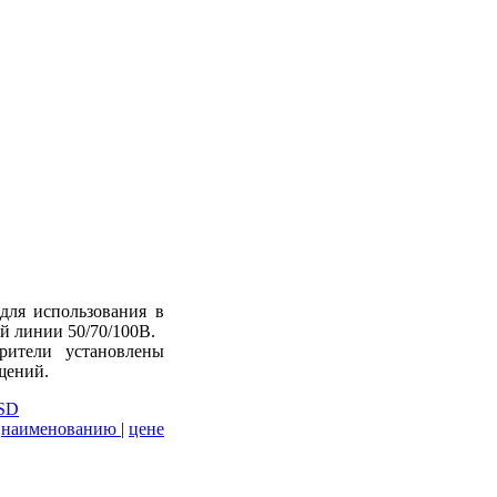
для использования в
й линии 50/70/100В.
рители установлены
щений.
SD
наименованию
|
цене