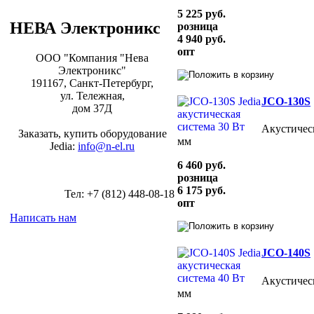
5 225 руб.
НЕВА Электроникс
розница
4 940 руб.
опт
ООО "Компания "Нева
Электроникс"
191167, Санкт-Петербург,
ул. Тележная,
JCO-130S
дом 37Д
Акустическ
Заказать, купить оборудование
мм
Jedia:
info@n-el.ru
6 460 руб.
розница
6 175 руб.
Тел: +7 (812) 448-08-18
опт
Написать нам
JCO-140S
Акустическ
мм