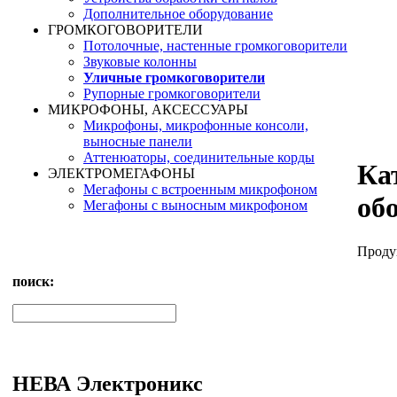
Дополнительное оборудование
ГРОМКОГОВОРИТЕЛИ
Потолочные, настенные громкоговорители
Звуковые колонны
Уличные громкоговорители
Рупорные громкоговорители
МИКРОФОНЫ, АКСЕССУАРЫ
Микрофоны, микрофонные консоли,
выносные панели
Аттенюаторы, соединительные корды
Ка
ЭЛЕКТРОМЕГАФОНЫ
Мегафоны с встроенным микрофоном
об
Мегафоны с выносным микрофоном
Проду
поиск:
НЕВА Электроникс