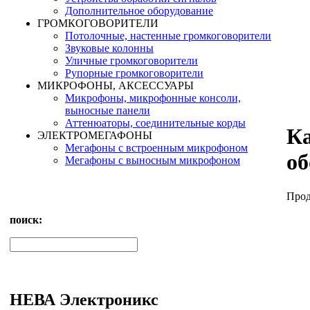
Дополнительное оборудование
ГРОМКОГОВОРИТЕЛИ
Потолочные, настенные громкоговорители
Звуковые колонны
Уличные громкоговорители
Рупорные громкоговорители
МИКРОФОНЫ, АКСЕССУАРЫ
Микрофоны, микрофонные консоли,
выносные панели
Аттенюаторы, соединительные корды
Ка
ЭЛЕКТРОМЕГАФОНЫ
Мегафоны с встроенным микрофоном
об
Мегафоны с выносным микрофоном
Прод
поиск:
НЕВА Электроникс